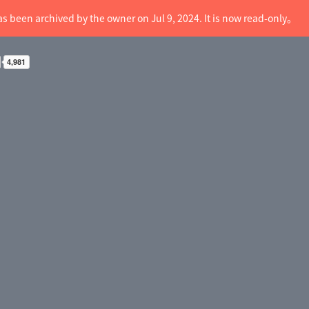
as been archived by the owner on Jul 9, 2024. It is now read-only。